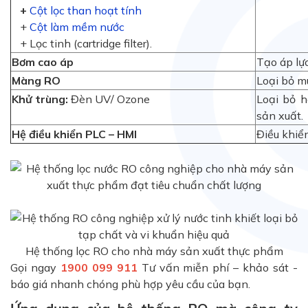
+
Cột lọc than hoạt tính
+
Cột làm mềm nước
+ Lọc tinh (cartridge filter).
Bơm cao áp
Tạo áp lự
Màng RO
Loại bỏ mu
Khử trùng:
Đèn UV/ Ozone
Loại bỏ h
sản xuất.
Hệ điều khiển PLC – HMI
Điều khiể
Hệ thống lọc RO cho nhà máy sản xuất thực phẩm
Gọi ngay
1900 099 911
Tư vấn miễn phí – khảo sát -
báo giá nhanh chóng phù hợp yêu cầu của bạn.