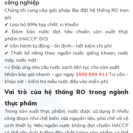
công nghiệp
Chúng tôi cung cấp giải phá
p lắp đặt hệ thống RO trọn
gói:
✔ Loại bỏ 99% tạp chất, vi khuẩn
✔ Đảm bảo nước đạt tiêu chuẩn sản xuất thực
phẩm (HACCP, ISO)
✔ Vận hành tự động – ổn định – tiết kiệm chi phí
✔ Thiết kế riêng theo nguồn nước: giếng khoan, nước
máy, nước mặt
=> Đáp ứng nhu cầu nước sạch liên tục cho sản xuất
Nhận báo giá nhanh – gọi ngay
1900 099 911
Tư vấn –
khảo sát - kiểm tra mẫu nước đầu vào miễn phí.
Vai trò của hệ thống RO trong ngành
thực phẩm
Trong sản xuất thực phẩm, nước được sử dụng ở nhiều
công đoạn như chế biến, rửa nguyên liệu, pha chế và vệ
sinh thiết bị. Nếu nguồn nước không đạt chuẩn HACCP
có thể gây ảnh hưởng đến chất lượng sản phẩm, có thể