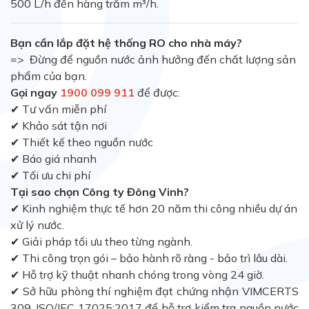
500 L/h đến hàng trăm m³/h.
Bạn cần lắp đặt hệ thống RO cho nhà máy?
=> Đừng để nguồn nước ảnh hưởng đến chất lượng sản
phẩm của bạn.
Gọi ngay
1900 099 911
để được:
✔ Tư vấn miễn phí
✔ Khảo sát tận nơi
✔ Thiết kế theo nguồn nước
✔ Báo giá nhanh
✔ Tối ưu chi phí
Tại sao chọn Công ty Đông Vinh?
✔ Kinh nghiệm thực tế hơn 20 năm thi công nhiều dự án
xử lý nước.
✔ Giải pháp tối ưu theo từng ngành.
✔ Thi công trọn gói – bảo hành rõ ràng - bảo trì lâu dài.
✔ Hỗ trợ kỹ thuật nhanh chóng trong vòng 24 giờ.
✔ Sở hữu phò
ng
thí nghiệm đạt chứng nhận VIMCERTS
309, ISO/IEC 17025:2017 để hỗ trợ kiểm tra nguồn nước